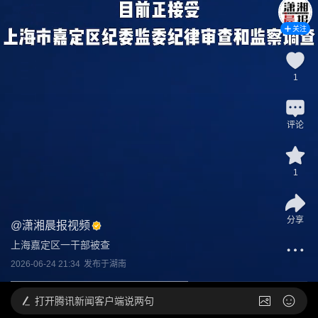
关注
1
评论
1
分享
@
潇湘晨报视频
上海嘉定区一干部被查
2026-06-24 21:34
发布于
湖南
打开
腾讯新闻客户端说两句