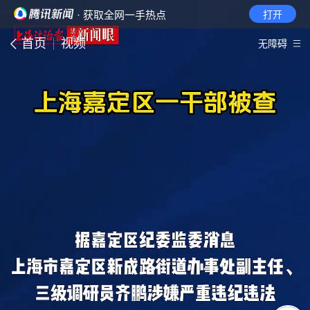
· 获取全网一手热点
打开
首页
视频
无障碍