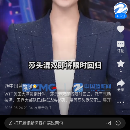
关注
评论
1
@
中国蓝新闻
分享
WTT美国大满贯倒计时，莎头混双即将限时回归，冠军气场
拉满，国乒大部队已经抵达洛杉矶，坐等莎头默契配...
展开
2026-06-24 21:34
发布于
浙江
打开
腾讯新闻客户端说两句