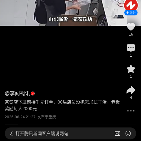
关注
16
1
1
@
掌闻视讯
4
茶饮店下班前接千元订单，00后店员没抱怨加班干活，老板
奖励每人2000元
2026-06-24 21:27
发布于
重庆
打开
腾讯新闻客户端说两句