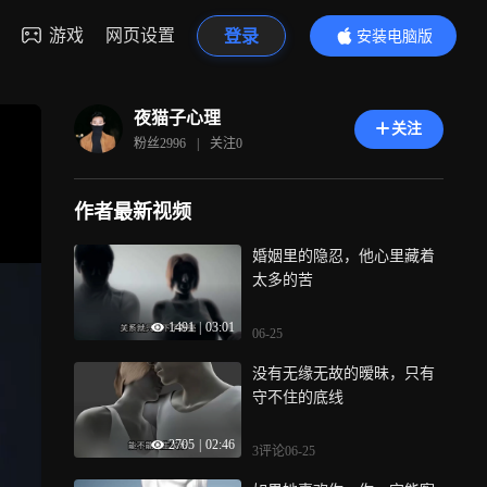
游戏
网页设置
登录
安装电脑版
内容更精彩
夜猫子心理
关注
粉丝
2996
|
关注
0
作者最新视频
婚姻里的隐忍，他心里藏着
太多的苦
1491
|
03:01
06-25
没有无缘无故的暧昧，只有
守不住的底线
2705
|
02:46
3评论
06-25