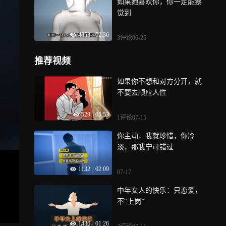
如果她喜欢你，你一定能察
觉到
4853
|
02:36
3评论
06-25
推荐视频
如果你不想和对方分开，就
不要去顺应人性
529
|
05:53
1评论
07-15
你主动，我就珍惜，你冷
淡，那我宁可错过
1132
|
02:09
07-17
中年女人的快乐：只恋爱，
不“上岗”
1436
|
01:26