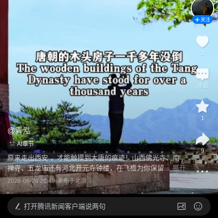
关注
2
评论
1
@
青泓
AI章节
9
原来走出西安 ，才能触摸到大唐的痕迹！山西佛光寺、南
禅寺、五龙庙还有河北开元寺钟楼，在飞檐为你保留...
展开
2026-06-24 20:49
发布于
北京
打开
腾讯新闻客户端说两句