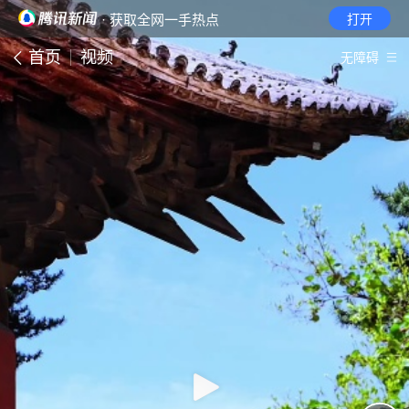
· 获取全网一手热点
打开
首页
视频
无障碍