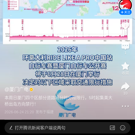
关注
2
1
收藏
@
厦门广电
10
本周日厦门四个区部分道路将分时分段限行，5时起集美大
桥出岛方向禁行！
2026-06-24 21:20
发布于
福建
打开
腾讯新闻客户端说两句