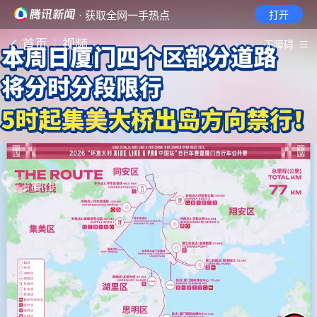
· 获取全网一手热点
打开
首页
视频
无障碍