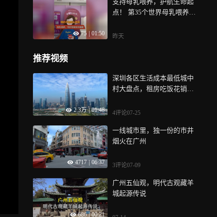
支持母乳喂养，护航生命起
点！ 第35个世界母乳喂养
周，带你了解母乳喂养
75
|
01:50
昨天
推荐视频
深圳各区生活成本最低城中
村大盘点，租房吃饭花销低
廉，你知道都有哪几个吗
2.3万
|
01:48
4评论
07-25
一线城市里，独一份的市井
烟火在广州
4717
|
06:37
3评论
07-09
广州五仙观，明代古观藏羊
城起源传说
686
|
00:21