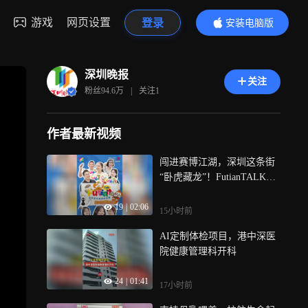
游戏
网页设置
登录
安装电脑版
内容更精彩
深圳晚报
关注
粉丝
94.6万
|
关注
1
作者最新视频
闯进赛博江湖，深圳这条街
“卧虎藏龙”！FutianTALK第
四期走进华强北，路人英语
19
|
02:06
输出超有料，人人当好文明
15小时前
东道主，向世界讲述福田故
AI定制体检项目，港中深医
事，共迎八方宾客！
院健康管理科开科
24
|
01:41
17小时前