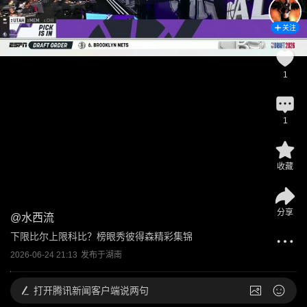
关注
1
1
收藏
分享
@
水西流
下限比尔上限科比？榜眼秀彼得森精彩集锦
2026-06-24 21:13
发布于
湖南
打开
腾讯新闻客户端说两句