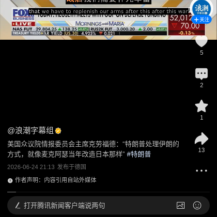
关注
5
2
1
@
浪潮字幕组
美国众议院情报委员会主席克劳福德：“特朗普处理伊朗的
13
方式，就像麦克阿瑟当年改造日本那样”
 #
特朗普
2026-06-24 21:13
发布于
德国
作者声明：内容引用自站外媒体
打开
腾讯新闻客户端说两句