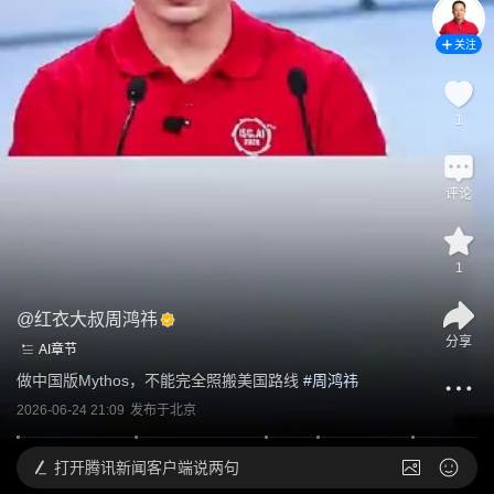
关注
1
评论
1
@
红衣大叔周鸿祎
分享
AI章节
做中国版Mythos，不能完全照搬美国路线
 #
周鸿祎
2026-06-24 21:09
发布于
北京
打开
腾讯新闻客户端说两句