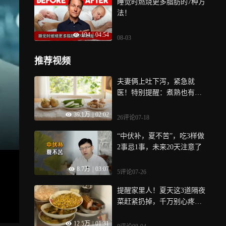
睡觉时燃烧更多脂肪的7种方
法！
194
|
04:54
08-03
推荐视频
夫妻俩上吐下泻，紧急就
医！特别提醒：煮熟也有
毒，且无特效药，千万一口
39.1万
|
02:02
别吃！夏天餐桌常见
26评论
07-18
“中伏补，夏不苦”，吃3样做
2事忌1事，未来20天注意了
8.7万
|
03:07
5评论
07-26
提醒家里人！夏天这3道隔夜
菜赶紧扔掉，千万别心疼，
长期吃会增加患癌风险
12.5万
|
01:31