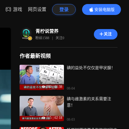
游戏
网页设置
登录
安装电脑版
内容更精彩
青柠说营养
关注
粉丝
1588
|
关注
0
作者最新视频
碘的益处不仅仅是甲状腺！
282
|
01:38
08-04
碘与雌激素的关系需要注
意！
115
|
02:18
08-03