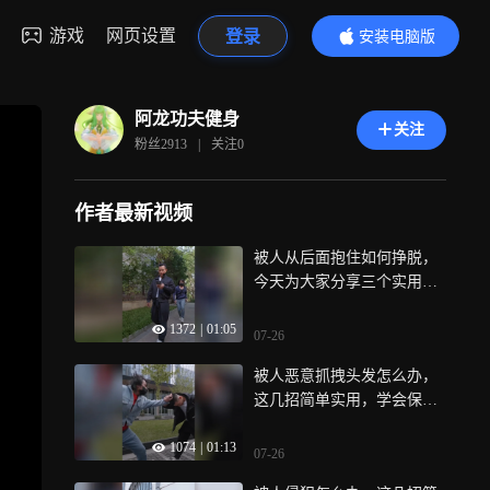
游戏
网页设置
登录
安装电脑版
内容更精彩
阿龙功夫健身
关注
粉丝
2913
|
关注
0
作者最新视频
被人从后面抱住如何挣脱，
今天为大家分享三个实用招
数
1372
|
01:05
07-26
被人恶意抓拽头发怎么办，
这几招简单实用，学会保护
自己
1074
|
01:13
07-26