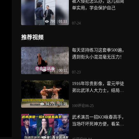
被人侵犯怎么办，这几招简
单实用，学会保护自己
791
|
01:11
07-24
推荐视频
每天坚持练习这套拳500遍，
遇到街头小混混毫无压力！
1.1万
|
00:11
07-23
1916年珍贵影像，霍元甲徒
弟比武洋人大力士，结局大
快人心
34.7万
|
01:39
100评论
06-25
武术演员一招KO咏春高手，
当场吓坏死神方便，看呆王
洪祥｜体坛记忆
6.1万
|
01:43