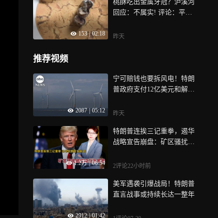
桃酥吃出金属牙冠？泸溪河
回应：不属实! 评论：平台
不能只做流量“甩手掌柜”
153
|
02:18
昨天
推荐视频
宁可赔钱也要拆风电！特朗
普政府支付12亿美元和解
金，终止海上风电开发项目
2087
|
05:12
昨天
特朗普连挨三记重拳，遏华
战略宣告崩盘：矿区骚扰战
已经分出胜负
1.2万
|
06:54
2评论
22小时前
美军遇袭引爆战局！特朗普
直言战事或持续长达一整年
2912
|
01:42