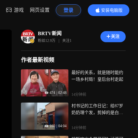
游戏
网页设置
登录
安装电脑版
内容更精彩
BRTV新闻
关注
粉丝
12.9万
|
关注
1
作者最新视频
最好的关系，就是随时能约
一场乡村局！皇后台村走起
474
|
02:48
14分钟前
村书记的工作日记：给87岁
奶奶理个发，剪掉的是白
发，留下的是暖意
160
|
04:04
14分钟前