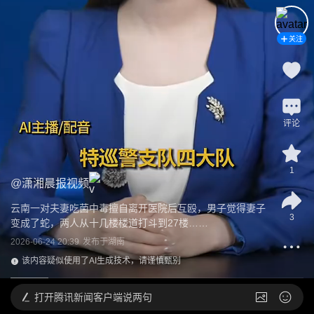
关注
评论
1
@
潇湘晨报视频
云南一对夫妻吃菌中毒擅自离开医院后互殴，男子觉得妻子
3
变成了蛇，两人从十几楼楼道打斗到27楼……
2026-06-24 20:39
发布于
湖南
该内容疑似使用了AI生成技术，请谨慎甄别
打开
腾讯新闻客户端说两句