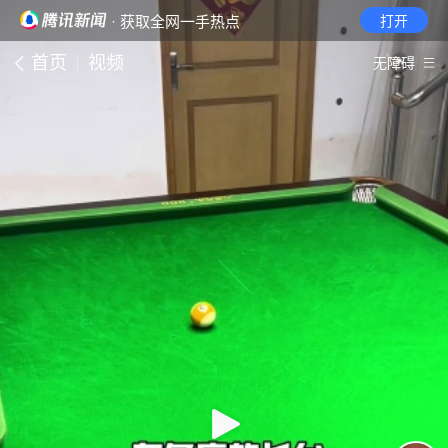
· 获取全网一手热点
打开
首页
视频
无障碍