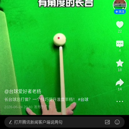
关注
22
4
18
14
@
台球爱好者老杨
长台球总打偏？一个技巧提升准度半档！
 #
台球
2026-06-24 20:40
发布于
广东
打开
腾讯新闻客户端说两句