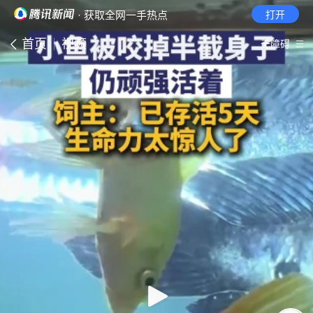
· 获取全网一手热点
打开
首页
视频
无障碍