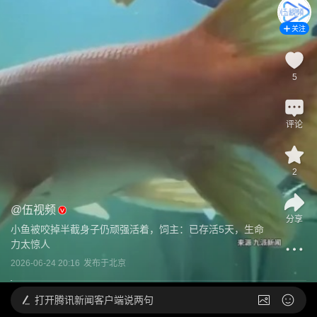
关注
5
评论
2
@
伍视频
分享
小鱼被咬掉半截身子仍顽强活着，饲主：已存活5天，生命
力太惊人
2026-06-24 20:16
发布于
北京
打开
腾讯新闻客户端说两句