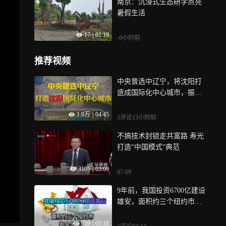
南京：沉浸式生态研学点亮
暑假生活
17
|
01:19
-6小时前
推荐视频
中央曾选中辽宁，将沈阳打
造成国际化中心城市，振兴
东北有望了？
1.9万
|
04:45
3评论
13小时前
不搞技术封锁走共富路 寿光
打造“中国模式”典范
3105
|
03:09
07-09
9年前，我国投资6700亿建设
雄安，面积约三个纽约市，
如今怎样？
859
|
03:18