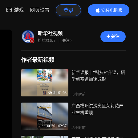
游戏
网页设置
登录
安装电脑版
内容更精彩
新华社视频
关注
粉丝
23.6万
|
关注
0
作者最新视频
新华读报｜“科技+”升温，研
学新赛道加速成形
5
|
01:58
-6小时前
广西横州洪涝灾区茉莉花产
业生机重现
60
|
02:37
-6小时前