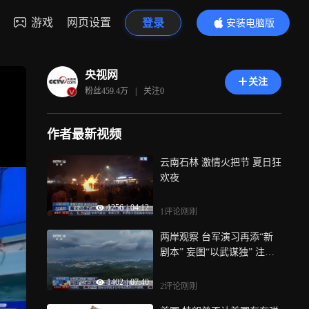
游戏
网页设置
登录
安装电脑版
内容更精彩
央视网
关注
粉丝
459.4万
|
关注
0
作者最新视频
云南石林 激情火把节 夏日狂
欢夜
1256
|
04:12
1评论
刚刚
两岸观察 台军演习再添“新
剧本” 妄图“以武谋独” 注定
以卵击石
1402
|
07:40
2评论
刚刚