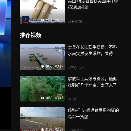
美国 特朗普否认美国存在弹
药短缺问题
2561
|
00:39
47分钟前
推荐视频
士兵在长江联手搭桥，不料
水面突然发生爆炸，看得人
胆战心惊
4963
|
03:17
2评论
07-27
解放军士兵爆破雷区，疑似
找到好几个地雷，太吓人了
1660
|
03:45
07-22
俄称打击7艘运输军用物资的
乌军干货船
3163
|
02:27