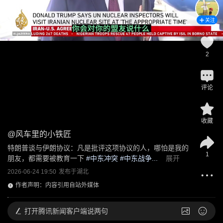
关注
2
评论
收藏
@
风车里的小铁匠
特朗普谈与伊朗协议：凡是批评这项协议的人，哪怕是我的
1
朋友，都需要被教育一下
 #
中东冲突
 #中东战争...
展开
2026-06-24 19:50
发布于
湖北
作者声明：内容引用自站外媒体
打开
腾讯新闻客户端说两句