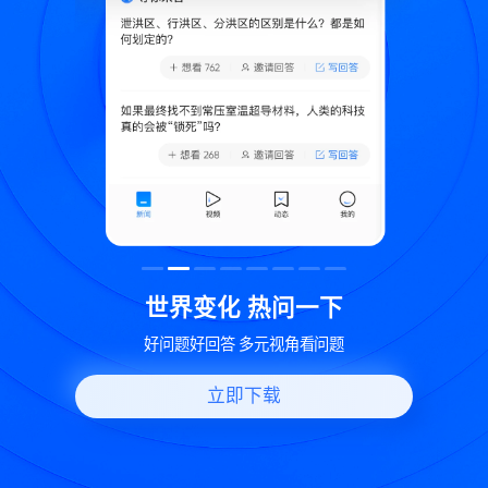
致
世界变化 热问一下
好问题好回答 多元视角看问题
立即下载