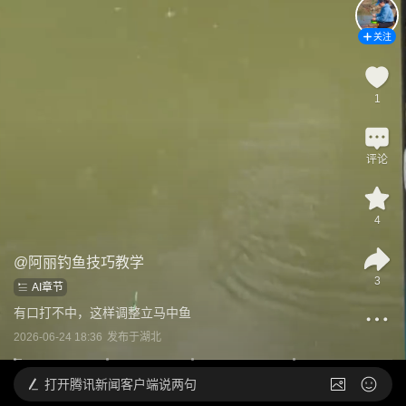
关注
1
评论
4
@
阿丽钓鱼技巧教学
3
AI章节
有口打不中，这样调整立马中鱼
2026-06-24 18:36
发布于
湖北
打开
腾讯新闻客户端说两句