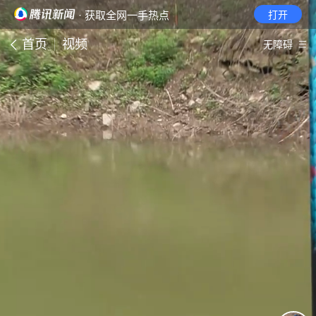
· 获取全网一手热点
打开
首页
视频
无障碍