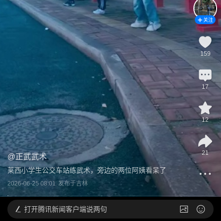
关注
159
17
12
21
@
正武武术
莱西小学生公交车站练武术，旁边的两位阿姨看呆了
2026-06-25 08:01
发布于
吉林
打开
腾讯新闻客户端说两句