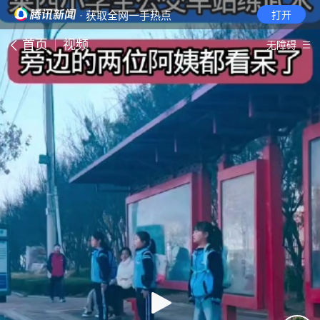
· 获取全网一手热点
打开
首页
视频
无障碍