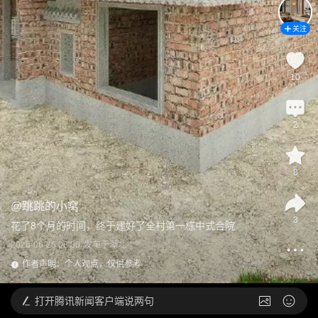
关注
10
2
8
@
跳跳的小窝
3
花了8个月的时间，终于建好了全村第一栋中式合院
2026-06-26 08:00
发布于
湖北
作者声明：个人观点，仅供参考
打开
腾讯新闻客户端说两句