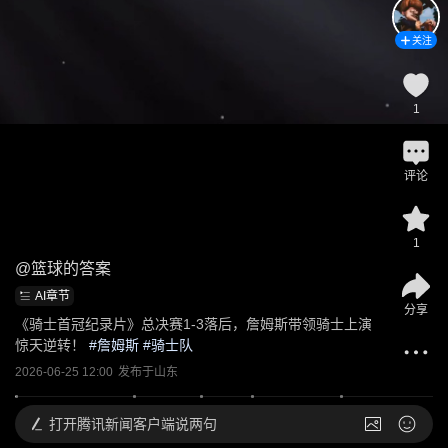
关注
1
评论
1
@
篮球的答案
AI章节
分享
《骑士首冠纪录片》总决赛1-3落后，詹姆斯带领骑士上演
惊天逆转！
 #
詹姆斯
 #
骑士队
2026-06-25 12:00
发布于
山东
打开
腾讯新闻客户端说两句