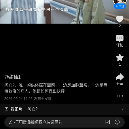
关注
2
评论
1
@
甜柚1
分享
问心2：唯一的供体摆在面前，一边是血脉至亲，一边是等
待救治的病人，他该如何做出抉择
2026-06-24 16:25
发布于
安徽
问心2
看正片
打开
腾讯新闻客户端说两句