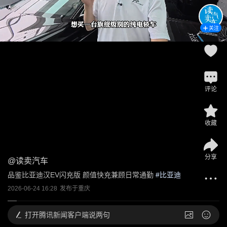
关注
评论
收藏
分享
@
读卖汽车
品鉴比亚迪汉EV闪充版 颜值快充兼顾日常通勤
 #
比亚迪
2026-06-24 16:28
发布于
重庆
打开
腾讯新闻客户端说两句