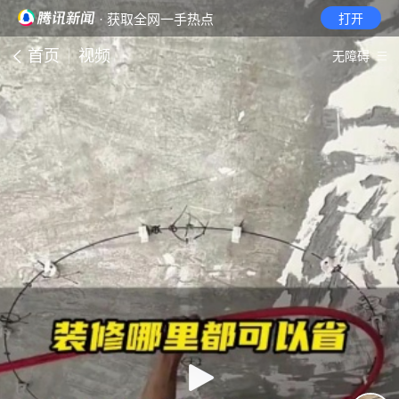
· 获取全网一手热点
打开
首页
视频
无障碍