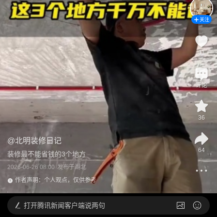
关注
11
评论
36
@
北明装修日记
64
装修最不能省钱的3个地方
2026-06-26 08:00
发布于
湖北
作者声明：个人观点，仅供参考
打开
腾讯新闻客户端说两句