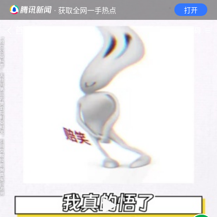
· 获取全网一手热点
打开
首页
视频
无障碍