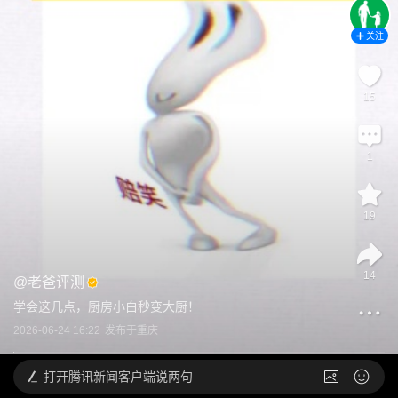
关注
15
1
19
14
@
老爸评测
学会这几点，厨房小白秒变大厨！
2026-06-24 16:22
发布于
重庆
打开
腾讯新闻客户端说两句