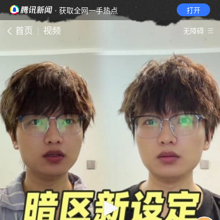
· 获取全网一手热点
打开
首页
视频
无障碍