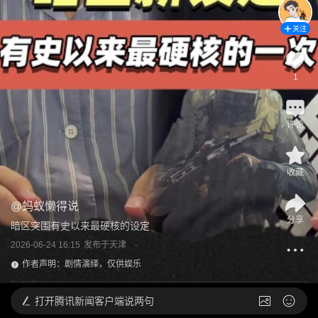
关注
1
评论
收藏
@
蚂蚁懒得说
分享
暗区突围有史以来最硬核的设定
2026-06-24 16:15
发布于
天津
作者声明：剧情演绎，仅供娱乐
打开
腾讯新闻客户端说两句