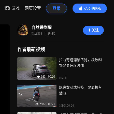
游戏
网页设置
登录
安装电脑版
内容更精彩
自然睡到醒
关注
粉丝
318
|
关注
0
作者最新视频
拉力弯道漂移飞驰，极致越
野尽显速度激情
983
|
00:20
07-11
飒爽女骑炫特技，尽显机车
魅力
2982
|
00:21
1评论
06-24