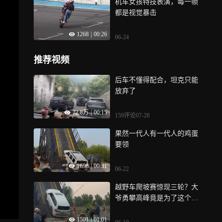
机车女孩特技表演，每一帧
都是视觉暴击
1268
|
00:26
06-24
推荐视频
后车不懂得配合，坦克只能
放弃了
72.8万
|
00:15
159评论
07-28
果然一代人有一代人的鸡蛋
要领
1698
|
00:31
06-22
越野车爬坡赛惊现三轮？大
爷勇攀高峰竟是为了这个，
网友：你大爷还是你大爷
1501
|
01:01