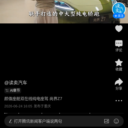
关注
评论
收藏
@
读卖汽车
分享
AI章节
颜值座舱双在线纯电座驾 尚界Z7
2026-06-24 16:05
发布于
重庆
打开
腾讯新闻客户端说两句