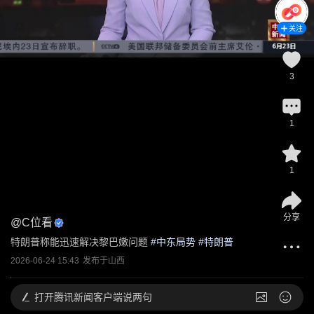
关注
3
1
1
分享
@
C位看
特朗普称能迅速解决黎巴嫩问题
 #
中东局势
 #
特朗普
2026-06-24 15:43
发布于
山西
打开
腾讯新闻客户端说两句