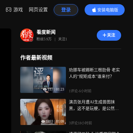
游戏
网页设置
登录
安装电脑版
内容更精彩
看度新闻
关注
粉丝
5.9万
|
关注
1
作者最新视频
劝挪车被踢断三根肋骨 老实
人的“规矩成本”谁来付？
117
|
01:23
1评论
-6小时前
演员张月遭AI生成兽图抹
黑，这不是玩梗，是公然的
网络侵权暴行
1893
|
01:09
3评论
18小时前