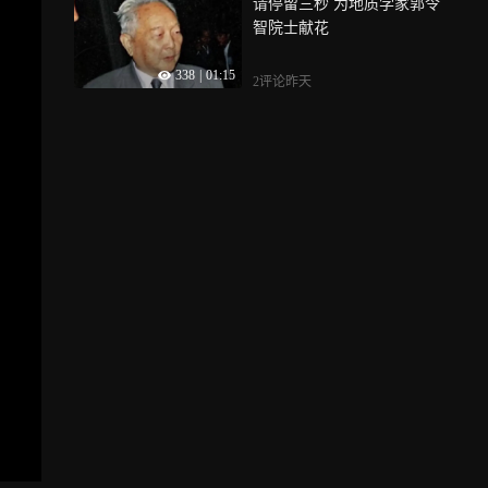
请停留三秒 为地质学家郭令
智院士献花
338
|
01:15
2评论
昨天