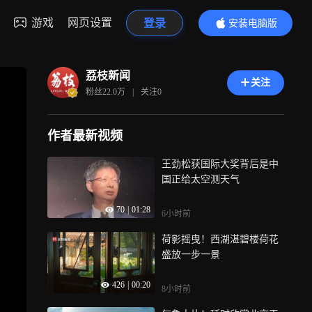
游戏
网页设置
登录
安装电脑版
内容更精彩
荔枝新闻
关注
粉丝
22.0万
|
关注
0
作者最新视频
王劲松获国际大奖背后是中
国正给太空测天气
70
|
01:28
6小时前
荷影摇曳！西湖湛碧楼荷花
盛放一步一景
426
|
00:20
8小时前