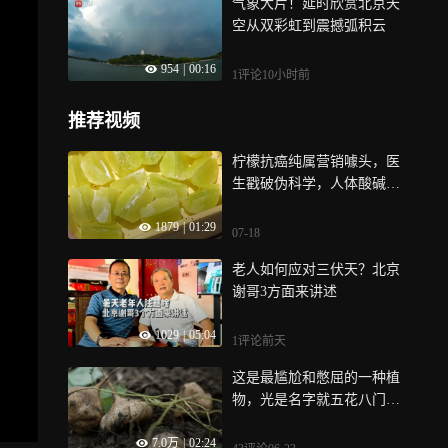
气象大片！延时欣赏北京天
空从双彩虹到震撼弧积云
954
|
00:16
1评论
10小时前
推荐视频
柠檬抗癌纯属营销噱头，医
生戳破伪科学，人体酸碱无
法靠水果改变
1879
|
01:29
07-18
老人如何应对三伏天？北京
谢哥3方面来讲述
1029
|
05:04
1评论
前天
这是最尴尬和憋屈的一种植
物，光是名字就五花八门，
很少有人能说全它的名字-凉
7.0万
|
02:24
薯