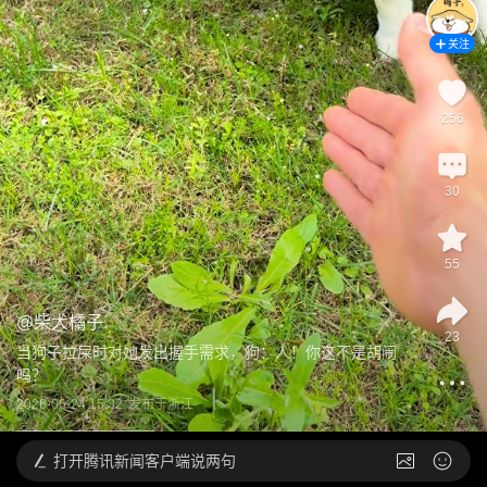
关注
256
30
55
@
柴犬橘子
23
当狗子拉屎时对她发出握手需求，狗：人！你这不是胡闹
吗？
2026-06-24 15:32
发布于
浙江
打开
腾讯新闻客户端说两句