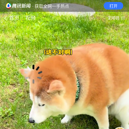
· 获取全网一手热点
打开
首页
视频
无障碍