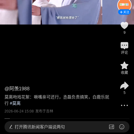
关注
9
评论
收藏
@
阿羡1988
5
莫离吻戏花絮：噘嘴亲可还行，丞磊负责搞笑，白鹿乐就
行
 #
莫离
2026-06-24 15:08
发布于
吉林
打开
腾讯新闻客户端说两句