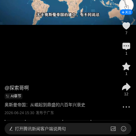
关注
7
1
1
@
探索哥啊
12
AI章节
奥斯曼帝国：从崛起到鼎盛的六百年兴衰史
2026-06-24 15:30
发布于
广东
打开
腾讯新闻客户端说两句