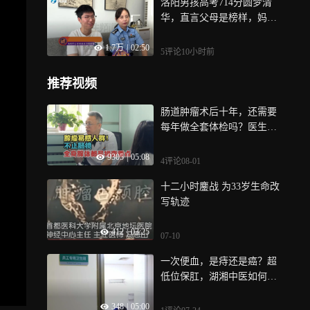
洛阳男孩高考714分圆梦清
华，直言父母是榜样，妈妈
分享经验：他学习我在旁边
1.7万
|
02:50
看书，营造学习氛围
5评论
10小时前
推荐视频
肠道肿瘤术后十年，还需要
每年做全套体检吗？医生给
出明确答复
9305
|
05:08
4评论
08-01
十二小时鏖战 为33岁生命改
写轨迹
412
|
03:25
07-10
一次便血，是痔还是癌？超
低位保肛，湖湘中医如何做
到1+1＞2
348
|
05:00