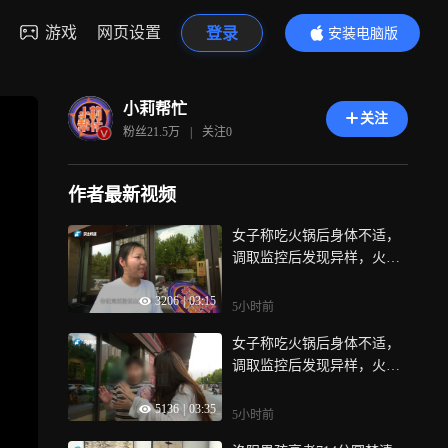
游戏
网页设置
登录
安装电脑版
内容更精彩
小莉帮忙
关注
粉丝
21.5万
|
关注
0
作者最新视频
女子称吃火锅后身体不适，
调取监控后发现异样，火锅
店：那个纸是不小心掉锅里
3206
|
03:15
的
5小时前
女子称吃火锅后身体不适，
调取监控后发现异样，火锅
店：纸是无心之举掉进去
5136
|
03:35
的，市场监管部门介入调查
5小时前