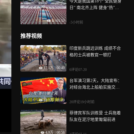
今天是我国第18个“全民健身
日” 南北齐上阵 健身“热”起
来
4
|
01:13
-5小时前
推荐视频
印度新兵跳远训练 成绩不合
格的士兵被教官一顿打
17.1万
|
00:49
6评论
07-20
台军演习第2天，大陆宣布：
对经台海北上船舶实施交通
管制
18.1万
|
05:09
20评论
19小时前
菲律宾军队训练营 士兵拖着
队友在泥泞地里匍匐前进
4.9万
|
00:58