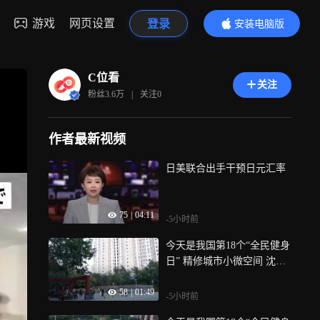
游戏
网页设置
登录
安装电脑版
内容更精彩
C位看
关注
粉丝
3.6万
|
关注
0
作者最新视频
日美联合出手干预日元汇率
75
|
04:11
-5小时前
今天是我国第18个“全民健身
日” 精修城市小微空间 沈阳
老公园升级健身场
58
|
01:49
-5小时前