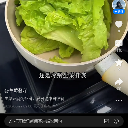
关注
8
评论
5
38
@
草莓酱吖
生菜豆腐焖虾滑，夏日健康自律餐
2026-06-27 09:00
发布于
山东
打开
腾讯新闻客户端说两句