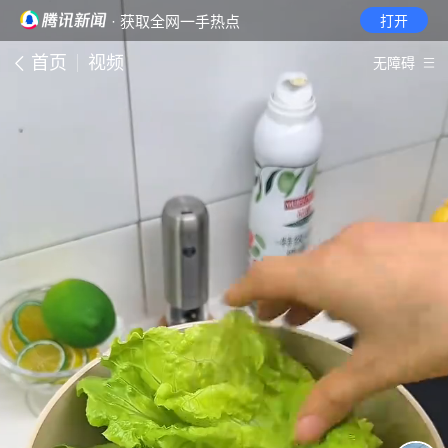
· 获取全网一手热点
打开
首页
视频
无障碍