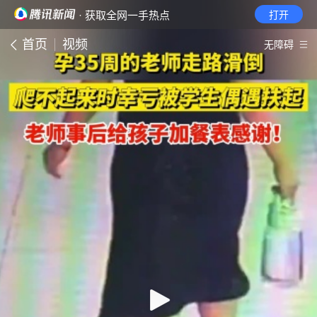
· 获取全网一手热点
打开
首页
视频
无障碍