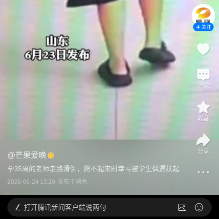
关注
评论
收藏
分享
@
芒果爱晚
孕35周的老师走路滑倒，爬不起来时幸亏被学生偶遇扶起
2026-06-24 15:20
发布于
湖南
打开
腾讯新闻客户端说两句