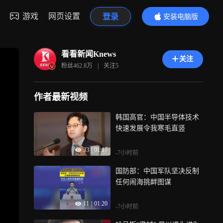
游戏
网页设置
登录
安装电脑版
内容更精彩
看看新闻Knews
关注
粉丝
462.8万
|
关注
5
作者最新视频
韩国高官：中国半导体技术
快速发展令我寒毛直竖
33
|
01:17
-7小时前
国防部：中国军队坚决反制
任何闹海挑衅图谋
11
|
01:20
-7小时前