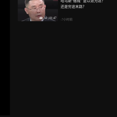
哈马斯“缴械” 是以退为进？
还是穷途末路？
34
|
01:47
-7小时前