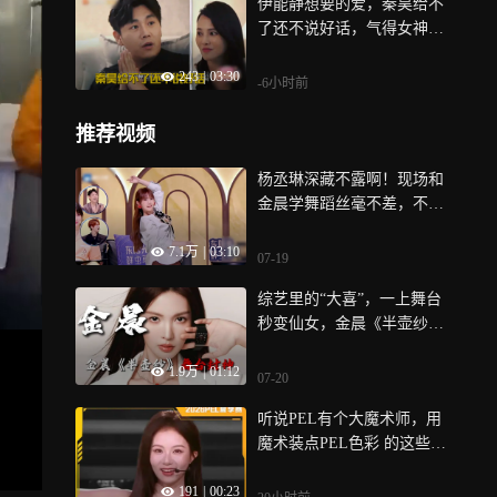
伊能静想要的爱，秦昊给不
了还不说好话，气得女神甩
脸回房丨婆妈
243
|
03:30
-6小时前
推荐视频
杨丞琳深藏不露啊！现场和
金晨学舞蹈丝毫不差，不愧
是学中国舞的丨天赐的声音
7.1万
|
03:10
07-19
综艺里的“大喜”，一上舞台
秒变仙女，金晨《半壶纱》
这波封神了
1.9万
|
01:12
07-20
听说PEL有个大魔术师，用
魔术装点PEL色彩 的这些魔
术和开场表演，你最爱哪一
191
|
00:23
个呢？