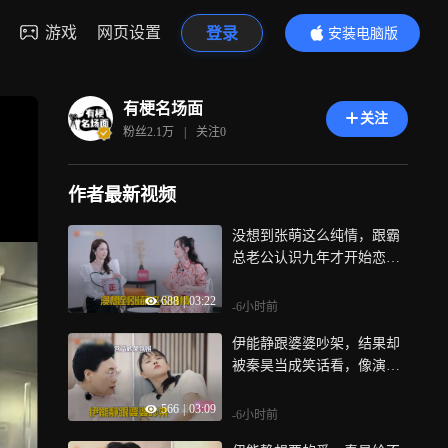
游戏
网页设置
登录
安装电脑版
内容更精彩
有梗名场面
关注
粉丝
2.1万
|
关注
0
作者最新视频
没想到张萌这么纯情，跟霸
总老公认识九年才开始恋
爱，董璇吃瓜简直演我！丨
688
|
03:22
婆妈
-6小时前
伊能静跟婆婆吵架，结果却
被秦昊当成笑话看，像演二
人转！丨婆妈
566
|
03:09
-6小时前