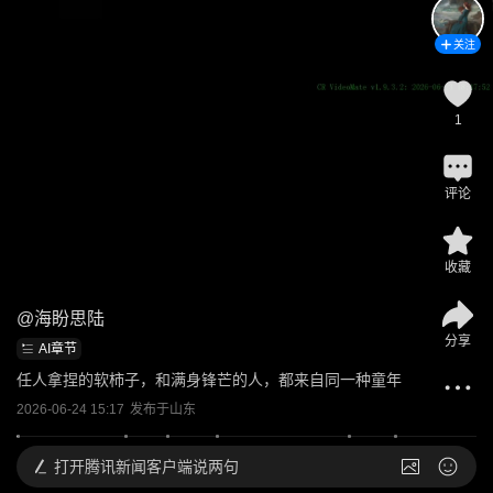
关注
1
评论
收藏
@
海盼思陆
分享
AI章节
任人拿捏的软柿子，和满身锋芒的人，都来自同一种童年
2026-06-24 15:17
发布于
山东
打开
腾讯新闻客户端说两句