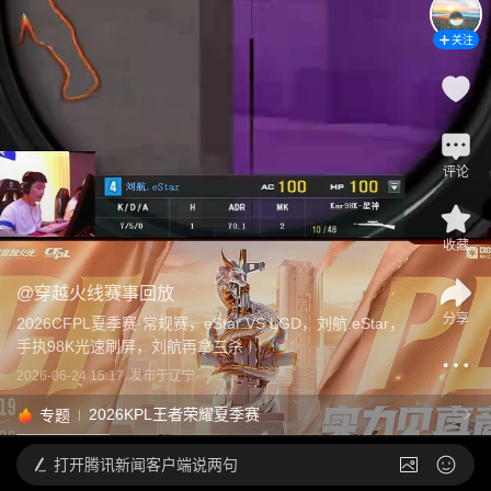
关注
评论
收藏
@
穿越火线赛事回放
分享
2026CFPL夏季赛·常规赛，eStar VS LGD，刘航.eStar，
手执98K光速刷屏，刘航再拿三杀
2026-06-24 15:17
发布于
辽宁
2026KPL王者荣耀夏季赛
专题
打开
腾讯新闻客户端说两句