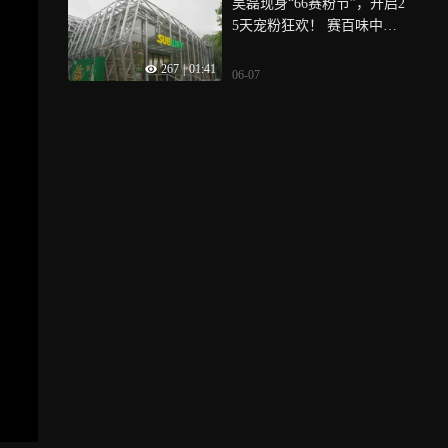
吴磊现身“66赛粉节”，开启2
5天宠粉狂欢！ 赛百味中国
跑出加速度 今年将新开350
267
|
01:41
+店
06-07