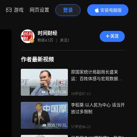
游戏
网页设置
登录
安装电脑版
内容更精彩
时间财经
关注
粉丝
4.5万
|
关注
2
作者最新视频
原国家统计局副局长盛来
运：百姓体感与宏观数据存
在温差 背后是三大结构性矛
1.4万
|
01:38
盾
18评论
07-13
李稻葵:以人民为中心 适当开
放过多限制
9959
|
02:21
57评论
06-23