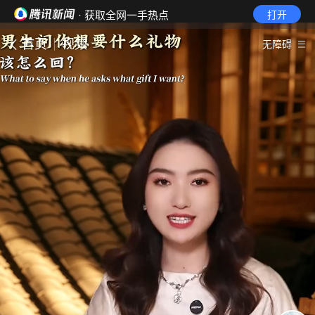
· 获取全网一手热点
打开
首页
视频
无障碍