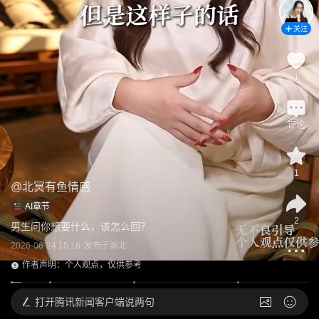
关注
1
评论
1
@
北冥有鱼情感
AI章节
2
男生问你想要什么，该怎么回？
2026-06-24 15:16
发布于
湖北
作者声明：个人观点，仅供参考
打开
腾讯新闻客户端说两句