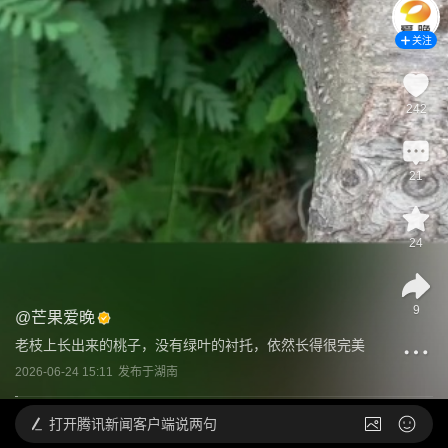
关注
242
21
24
9
@
芒果爱晚
老枝上长出来的桃子，没有绿叶的衬托，依然长得很完美
2026-06-24 15:11
发布于
湖南
打开
腾讯新闻客户端说两句