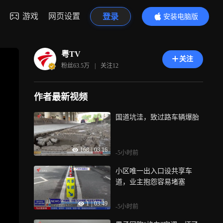
游戏
网页设置
登录
安装电脑版
内容更精彩
粤TV
关注
粉丝
63.5万
|
关注
12
作者最新视频
国道坑洼，致过路车辆爆胎
168
|
03:16
-5小时前
小区唯一出入口设共享车
道，业主抱怨容易堵塞
1
|
03:49
-5小时前