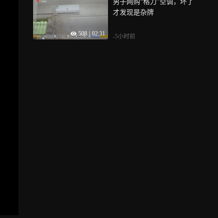
男子网购“格力”空调，坏了
才发现是杂牌
508
|
02:31
-5小时前