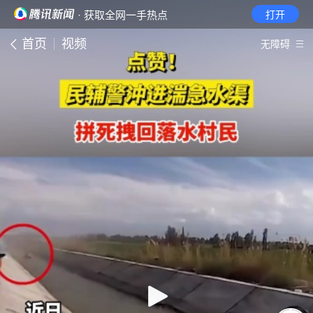
· 获取全网一手热点
打开
首页
视频
无障碍