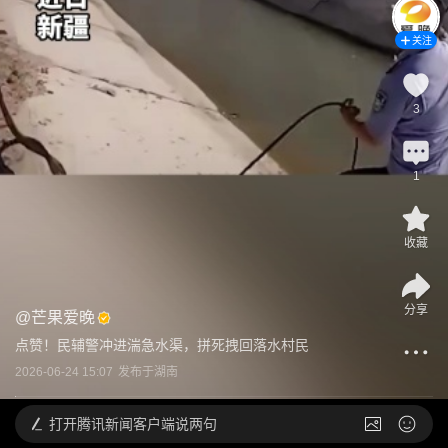
关注
3
1
收藏
分享
@
芒果爱晚
点赞！民辅警冲进湍急水渠，拼死拽回落水村民
2026-06-24 15:07
发布于
湖南
打开
腾讯新闻客户端说两句